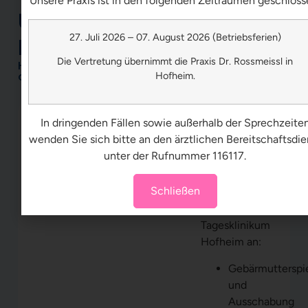
Unsere Praxis ist in den folgenden Zeiträumen geschloss
Unser operative
27. Juli 2026 – 07. August 2026 (Betriebsferien)
Leistungen
Die Vertretung übernimmt die Praxis Dr. Rossmeissl in
Hier finden Sie eine kurze Übersicht über unsere
operativen Leistungen
Hofheim.
Ambulante
In dringenden Fällen sowie außerhalb der Sprechzeite
Operationen
wenden Sie sich bitte an den ärztlichen Bereitschaftsdie
Wir bieten
unter der Rufnummer 116117.
bspw. folgende
ambulante,
Schließen
operative
Leistungen im
Tagesklinikum
Hofheim an:
Gebärmutterspi
und
Ausschabung