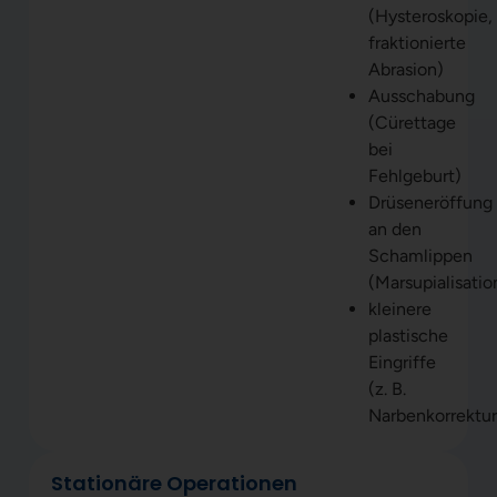
(Hysteroskopie,
fraktionierte
Abrasion)
Ausschabung
(Cürettage
bei
Fehlgeburt)
Drüseneröffung
an den
Schamlippen
(Marsupialisatio
kleinere
plastische
Eingriffe
(z. B.
Narbenkorrektu
Stationäre Operationen