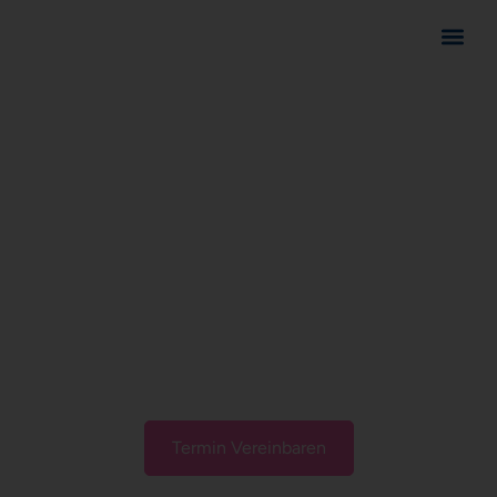
Herzlich Willkommen in unserer Praxis
Ihre Gesundheit ist uns
wichtig
Wir bieten umfassende gynäkologische Betreuung,
regelmäßige Vorsorgeuntersuchungen und
Unterstützung während der Schwangerschaft.
Termin Vereinbaren